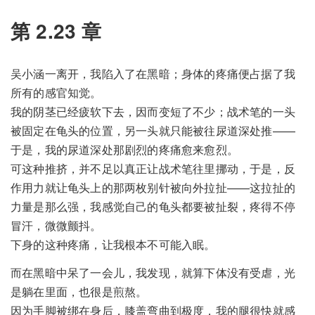
第 2.23 章
吴小涵一离开，我陷入了在黑暗；身体的疼痛便占据了我
所有的感官知觉。
我的阴茎已经疲软下去，因而变短了不少；战术笔的一头
被固定在龟头的位置，另一头就只能被往尿道深处推——
于是，我的尿道深处那剧烈的疼痛愈来愈烈。
可这种推挤，并不足以真正让战术笔往里挪动，于是，反
作用力就让龟头上的那两枚别针被向外拉扯——这拉扯的
力量是那么强，我感觉自己的龟头都要被扯裂，疼得不停
冒汗，微微颤抖。
下身的这种疼痛，让我根本不可能入眠。
而在黑暗中呆了一会儿，我发现，就算下体没有受虐，光
是躺在里面，也很是煎熬。
因为手脚被绑在身后，膝盖弯曲到极度，我的腿很快就感