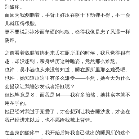
到酸疼。
而因为我侧躺着，手臂正好压在躯干下动弹不得，不一会
儿就压得很酸。
更不要说那冰冷而坚硬的地板，硌得我像是患了风湿一样
阴疼。
之前看着魏麒被绑起来丢在厕所里的时候，我只觉得很有
趣，却没想到，亲身经历这种睡姿，竟然那么难熬。
也许，吴小涵也从来没曾知道，睡在厕所里那么难受吧。
也许，她知道睡这里有多么难受——不然，她今天为什么
会提议让我睡沙发或者浴缸呢？
但她毕竟是 S，而我是 M——我有多煎熬，她其实本就不
用在乎的。
她已经对我过于宠爱了，才会想到让我去睡沙发，才会在
我已经进来以后，也不愿给我戴上背铐。
在全身的酸疼中，我开始后悔我自己做出的睡厕所的这个